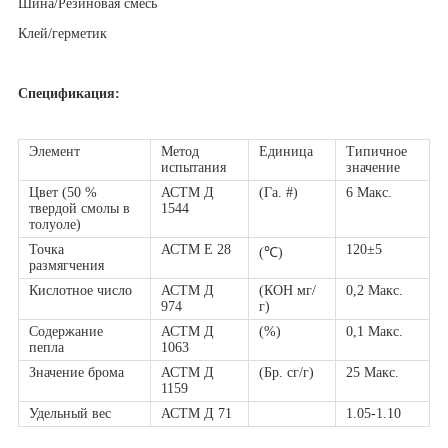
Шина/Резиновая смесь
Клей/герметик
Спецификация:
Элемент
Метод
Единица
Типичное
испытания
значение
Цвет (50 %
АСТМ Д
(Га. #)
6 Макс.
твердой смолы в
1544
толуоле)
Точка
АСТМ Е 28
120±5
(℃)
размягчения
Кислотное число
АСТМ Д
(КОН мг/
0,2 Макс.
974
г)
Содержание
АСТМ Д
(%)
0,1 Макс.
пепла
1063
Значение брома
АСТМ Д
(Бр. сг/г)
25 Макс.
1159
Удельный вес
АСТМ Д 71
1.05-1.10